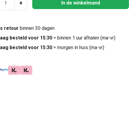
ucthoeveelheid: Voer de gewenste hoeveel
+
In de winkelmand
is retour
binnen 30 dagen
aag besteld voor 15:30
= binnen 1 uur afhalen (ma-vr)
aag besteld voor 15:30
= morgen in huis (ma-vr)