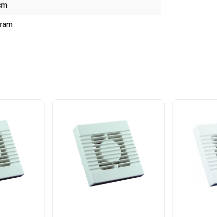
cm
gram