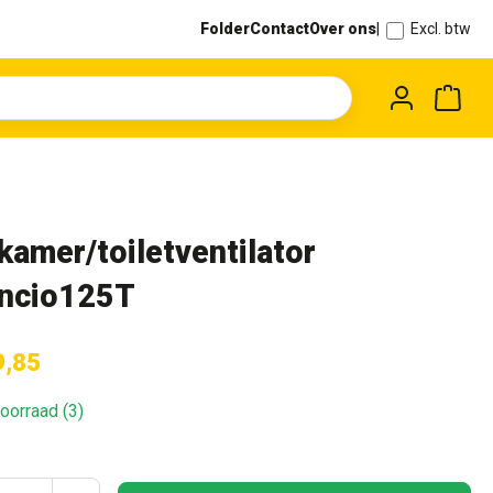
Folder
Contact
Over ons
|
Excl. btw
Wink
kamer/toiletventilator
encio125T
9,85
oorraad (3)