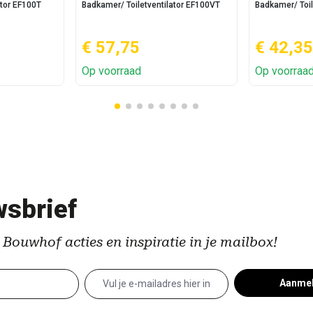
ator EF100T
Badkamer/ Toiletventilator EF100VT
Badkamer/ Toil
€ 57,75
€ 42,35
Op voorraad
Op voorraa
sbrief
 Bouwhof acties en inspiratie in je mailbox!
Aanme