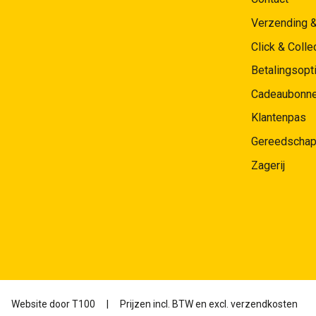
Verzending 
Click & Colle
Betalingsopt
Cadeaubonn
Klantenpas
Gereedschap
Zagerij
Website door
T100
|
Prijzen incl. BTW en excl. verzendkosten