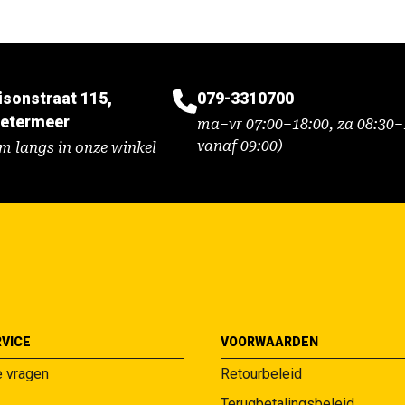
isonstraat 115,
079-3310700
etermeer
ma–vr 07:00–18:00, za 08:30–1
vanaf 09:00)
m langs in onze winkel
VICE
VOORWAARDEN
e vragen
Retourbeleid
Terugbetalingsbeleid