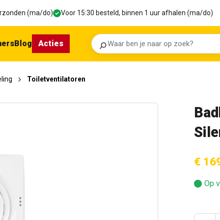
verzonden (ma/do)
Voor 15:30 besteld, binnen 1 uur afhalen (ma/do)
ners
Blog
Acties
Zoeken
ling
Toiletventilatoren
Bad
Sil
€ 16
Op v