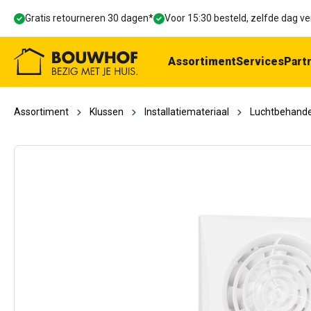
oekopdracht
Ga naar de hoofdnavigatie
Gratis retourneren 30 dagen*
Voor 15:30 besteld, zelfde dag 
Assortiment
Services
Part
Assortiment
Klussen
Installatiemateriaal
Luchtbehande