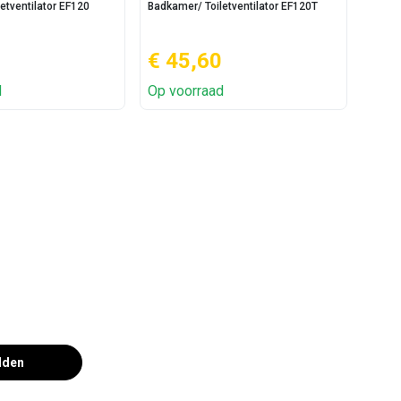
etventilator EF120
Badkamer/ Toiletventilator EF120T
Badkam
€ 45,60
€ 
d
Op voorraad
Op v
lden