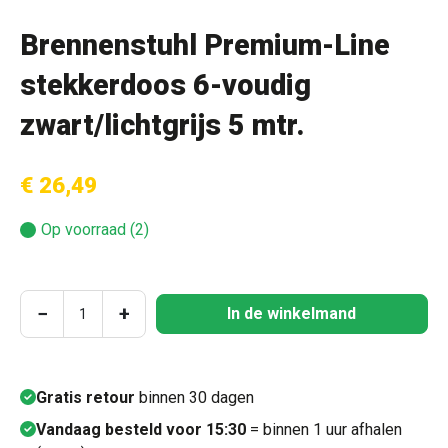
Brennenstuhl Premium-Line
stekkerdoos 6-voudig
zwart/lichtgrijs 5 mtr.
€ 26,49
Op voorraad (2)
Producthoeveelheid: Voer de gewenste hoeve
−
+
In de winkelmand
Gratis retour
binnen 30 dagen
Vandaag besteld voor 15:30
= binnen 1 uur afhalen