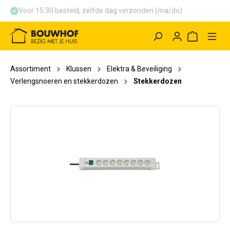
Voor 15:30 besteld, zelfde dag verzonden (ma/do)
hoofdinhoud
Winkelwag
Assortiment
Klussen
Elektra & Beveiliging
Verlengsnoeren en stekkerdozen
Stekkerdozen