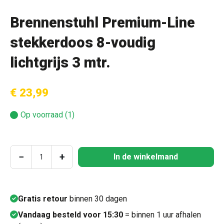
Brennenstuhl Premium-Line
stekkerdoos 8-voudig
lichtgrijs 3 mtr.
€ 23,99
Op voorraad (1)
Producthoeveelheid: Voer de gewenste hoeve
−
+
In de winkelmand
Gratis retour
binnen 30 dagen
Vandaag besteld voor 15:30
= binnen 1 uur afhalen