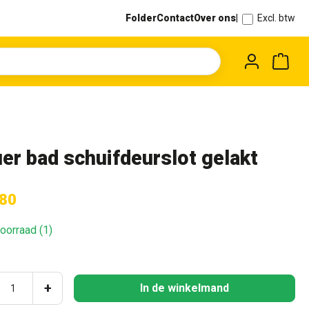
Folder
Contact
Over ons
|
Excl. btw
Wink
er bad schuifdeurslot gelakt
,80
oorraad (1)
ucthoeveelheid: Voer de gewenste hoeveel
+
In de winkelmand