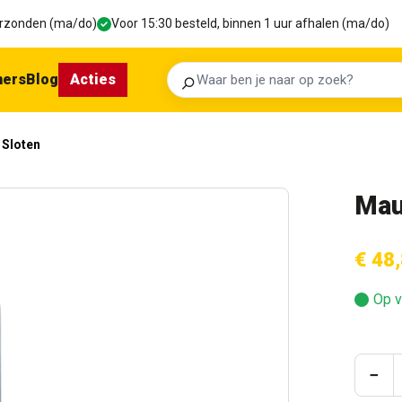
verzonden (ma/do)
Voor 15:30 besteld, binnen 1 uur afhalen (ma/do)
ners
Blog
Acties
Zoeken
Sloten
Mau
€ 48
Op v
Prod
−