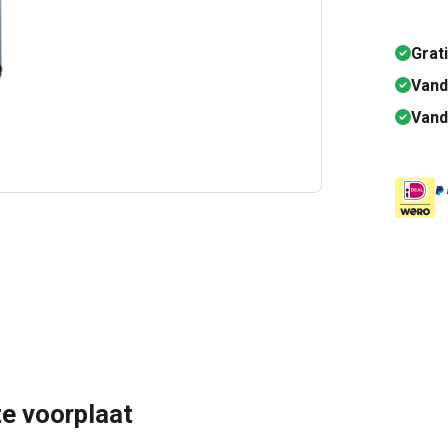
Grat
Vand
Vand
e voorplaat