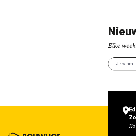
Nieuw
Elke week
Ed
Zo
Ko