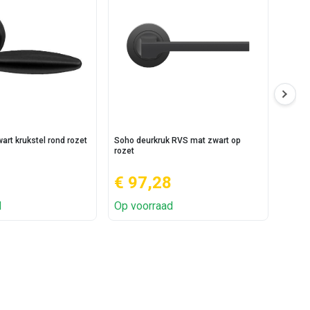
rt krukstel rond rozet
Soho deurkruk RVS mat zwart op
Soho 
rozet
€ 97,28
€ 
d
Op voorraad
Op v