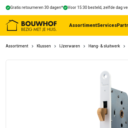
oekopdracht
Ga naar de hoofdnavigatie
Gratis retourneren 30 dagen*
Voor 15:30 besteld, zelfde dag 
Assortiment
Services
Part
Assortiment
Klussen
IJzerwaren
Hang- & sluitwerk