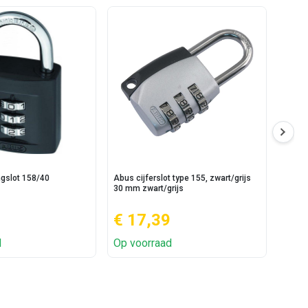
ngslot 158/40
Abus cijferslot type 155, zwart/grijs
Abus 
30 mm zwart/grijs
€ 17,39
€ 
d
Op voorraad
Op v