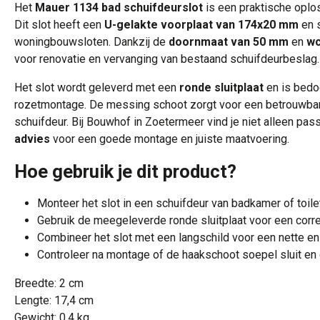
Het
Mauer 1134 bad schuifdeurslot
is een praktische oplos
Dit slot heeft een
U-gelakte voorplaat van 174x20 mm
en s
woningbouwsloten. Dankzij de
doornmaat van 50 mm
en
wc
voor renovatie en vervanging van bestaand schuifdeurbeslag.
Het slot wordt geleverd met een
ronde sluitplaat
en is bedo
rozetmontage. De messing schoot zorgt voor een betrouwbare
schuifdeur. Bij Bouwhof in Zoetermeer vind je niet alleen pa
advies
voor een goede montage en juiste maatvoering.
Hoe gebruik je dit product?
Monteer het slot in een schuifdeur van badkamer of toi
Gebruik de meegeleverde ronde sluitplaat voor een correc
Combineer het slot met een langschild voor een nette e
Controleer na montage of de haakschoot soepel sluit en go
Breedte: 2 cm
Lengte: 17,4 cm
Gewicht: 0,4 kg