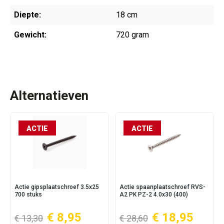
Diepte:
18 cm
Gewicht:
720 gram
Alternatieven
ACTIE
ACTIE
Actie gipsplaatschroef 3.5x25
Actie spaanplaatschroef RVS-
700 stuks
A2 PK PZ-2 4.0x30 (400)
€ 8,95
€ 18,95
€ 13,30
€ 28,60