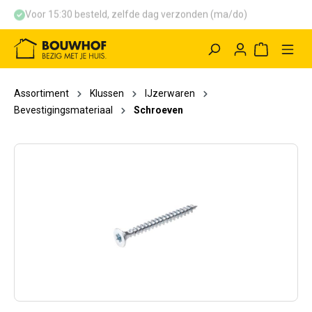
Voor 15:30 besteld, zelfde dag verzonden (ma/do)
hoofdinhoud
Winkelwag
Assortiment
Klussen
IJzerwaren
Bevestigingsmateriaal
Schroeven