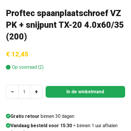
Proftec spaanplaatschroef VZ
PK + snijpunt TX-20 4.0x60/35
(200)
€ 12,45
Op voorraad (2)
Producthoeveelheid: Voer de gewenste hoeve
−
+
In de winkelmand
Gratis retour
binnen 30 dagen
Vandaag besteld voor 15:30
= binnen 1 uur afhalen