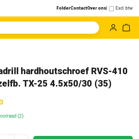
Folder
Contact
Over ons
|
Excl. btw
Wink
adrill hardhoutschroef RVS-410
zelfb. TX-25 4.5x50/30 (35)
3
oorraad (2)