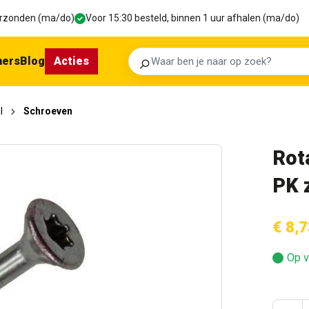
verzonden (ma/do)
Voor 15:30 besteld, binnen 1 uur afhalen (ma/do)
ners
Blog
Acties
Zoeken
l
Schroeven
Rot
PK 
€ 8,7
Op v