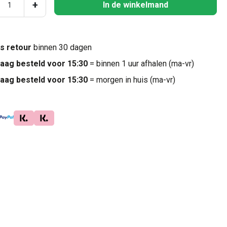
ucthoeveelheid: Voer de gewenste hoeveel
+
In de winkelmand
is retour
binnen 30 dagen
aag besteld voor 15:30
= binnen 1 uur afhalen (ma-vr)
aag besteld voor 15:30
= morgen in huis (ma-vr)