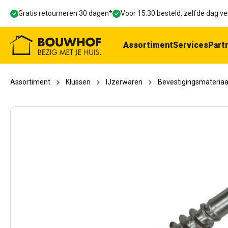
oekopdracht
Ga naar de hoofdnavigatie
Gratis retourneren 30 dagen*
Voor 15:30 besteld, zelfde dag 
Assortiment
Services
Part
Assortiment
Klussen
IJzerwaren
Bevestigingsmateriaa