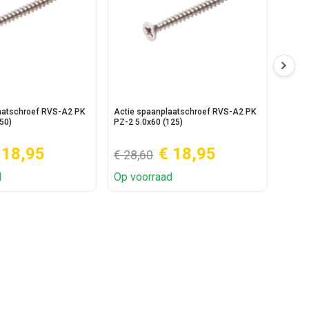
aatschroef RVS-A2 PK
Actie spaanplaatschroef RVS-A2 PK
Actie
50)
PZ-2 5.0x60 (125)
5.0x50
 18,95
€ 18,95
€ 28,60
€ 13
d
Op voorraad
Op v