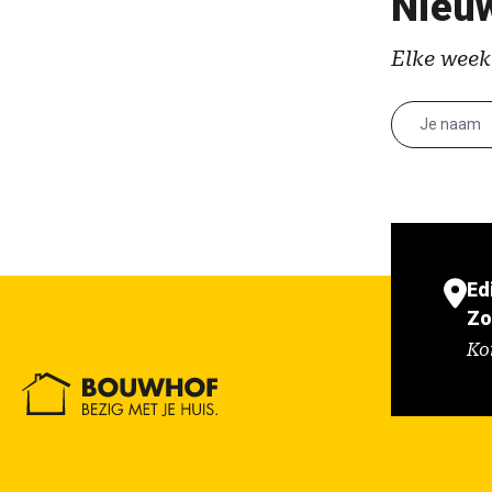
Nieuw
Elke week
Ed
Zo
Ko