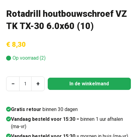
Rotadrill houtbouwschroef VZ
TK TX-30 6.0x60 (10)
€ 8,30
Op voorraad (2)
Producthoeveelheid: Voer de gewenste hoeve
−
+
In de winkelmand
Gratis retour
binnen 30 dagen
Vandaag besteld voor 15:30
= binnen 1 uur afhalen
(ma-vr)
Vandaag besteld voor 15:30
= morgen in huis (ma-vr)