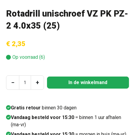
Rotadrill unischroef VZ PK PZ-
2 4.0x35 (25)
€ 2,35
Op voorraad (6)
Producthoeveelheid: Voer de gewenste hoeve
−
+
In de winkelmand
Gratis retour
binnen 30 dagen
Vandaag besteld voor 15:30
= binnen 1 uur afhalen
(ma-vr)
Vandaag besteld voor 15:30
= morgen in huis (ma-vr)