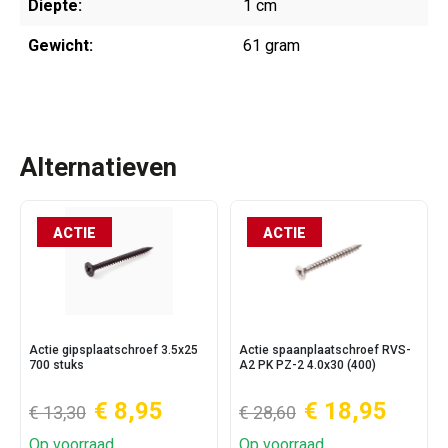
Diepte:
1 cm
Gewicht:
61 gram
Alternatieven
ACTIE
ACTIE
Actie gipsplaatschroef 3.5x25
Actie spaanplaatschroef RVS-
700 stuks
A2 PK PZ-2 4.0x30 (400)
€ 8,95
€ 18,95
€ 13,30
€ 28,60
Op voorraad
Op voorraad