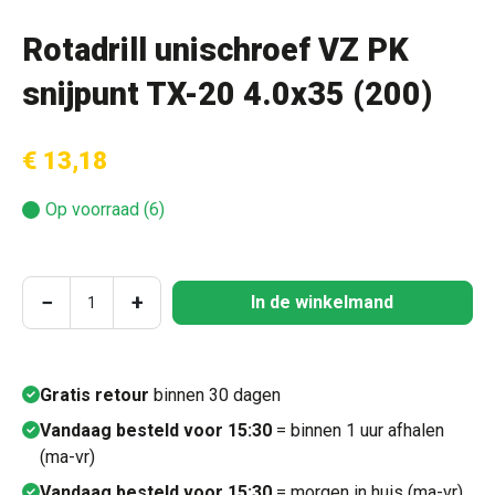
Rotadrill unischroef VZ PK
snijpunt TX-20 4.0x35 (200)
€ 13,18
Op voorraad (6)
Producthoeveelheid: Voer de gewenste hoeve
−
+
In de winkelmand
Gratis retour
binnen 30 dagen
Vandaag besteld voor 15:30
= binnen 1 uur afhalen
(ma-vr)
Vandaag besteld voor 15:30
= morgen in huis (ma-vr)