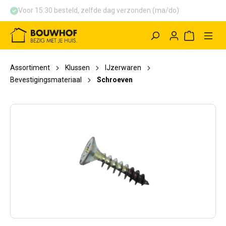
Voor 15:30 besteld, zelfde dag verzonden (ma/do)
hoofdinhoud
Winkelwag
Assortiment
Klussen
IJzerwaren
Bevestigingsmateriaal
Schroeven