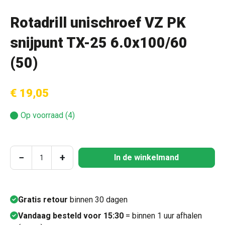
Rotadrill unischroef VZ PK
snijpunt TX-25 6.0x100/60
(50)
€ 19,05
Op voorraad (4)
Producthoeveelheid: Voer de gewenste hoeve
−
+
In de winkelmand
Gratis retour
binnen 30 dagen
Vandaag besteld voor 15:30
= binnen 1 uur afhalen