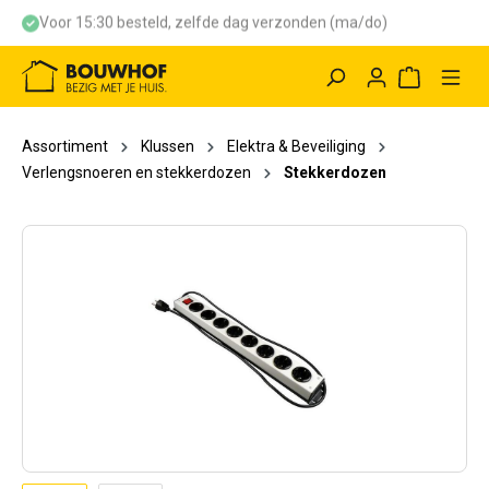
Voor 15:30 besteld, zelfde dag verzonden (ma/do)
hoofdinhoud
Winkelwag
Assortiment
Klussen
Elektra & Beveiliging
Verlengsnoeren en stekkerdozen
Stekkerdozen