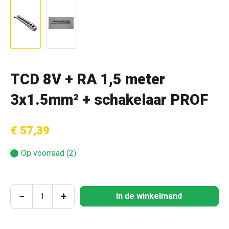
TCD 8V + RA 1,5 meter
3x1.5mm² + schakelaar PROF
€ 57,39
Op voorraad (2)
Producthoeveelheid: Voer de gewenste hoeve
−
+
In de winkelmand