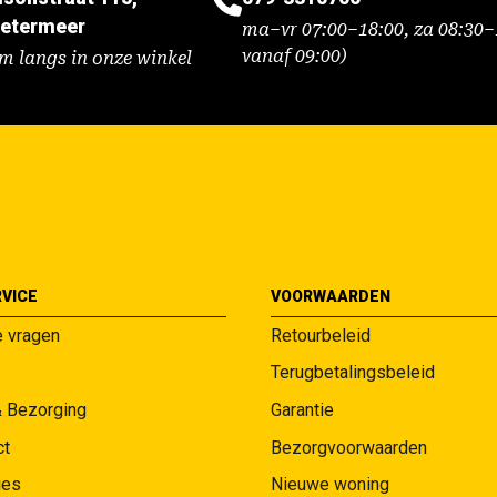
etermeer
ma–vr 07:00–18:00, za 08:30–1
vanaf 09:00)
m langs in onze winkel
VICE
VOORWAARDEN
e vragen
Retourbeleid
Terugbetalingsbeleid
& Bezorging
Garantie
ct
Bezorgvoorwaarden
ies
Nieuwe woning