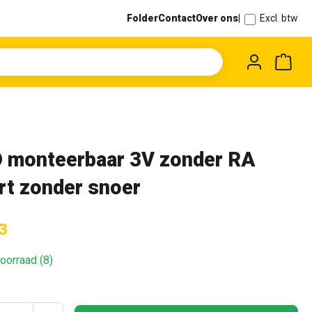
Folder
Contact
Over ons
|
Excl. btw
Wink
 monteerbaar 3V zonder RA
rt zonder snoer
3
oorraad (8)