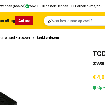
verzonden (ma/do)
Voor 15:30 besteld, binnen 1 uur afhalen (ma/do)
ners
Blog
Acties
Zoeken
ren en stekkerdozen
Stekkerdozen
TCD
zwa
€ 4,0
Op v