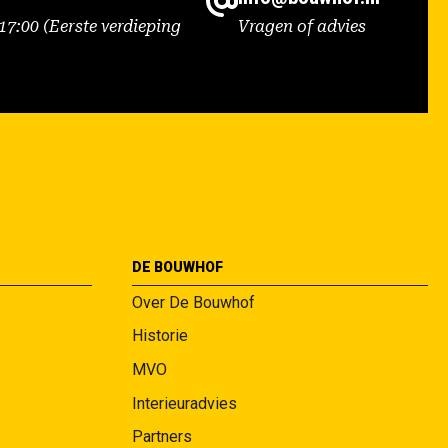
7:00 (Eerste verdieping
Vragen of advies
DE BOUWHOF
Over De Bouwhof
Historie
MVO
Interieuradvies
Partners