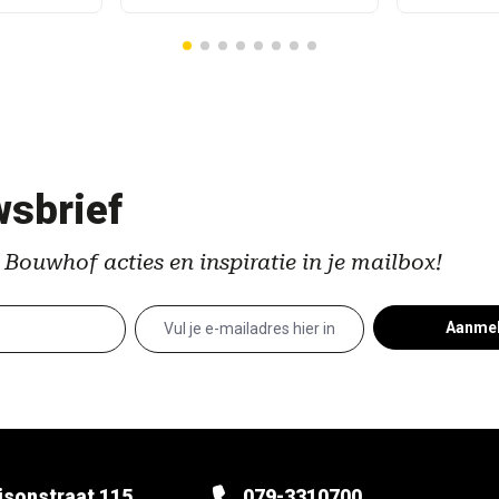
sbrief
 Bouwhof acties en inspiratie in je mailbox!
Aanme
isonstraat 115,
079-3310700