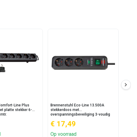
Comfort-Line Plus
Brennenstuhl Eco-Line 13.500A
Brenn
t platte stekker 6-
stekkerdoos met
schake
mtr.
overspanningsbeveiliging 3-voudig
antraciet 150 cm.
€ 17,49
€ 8
d
Op voorraad