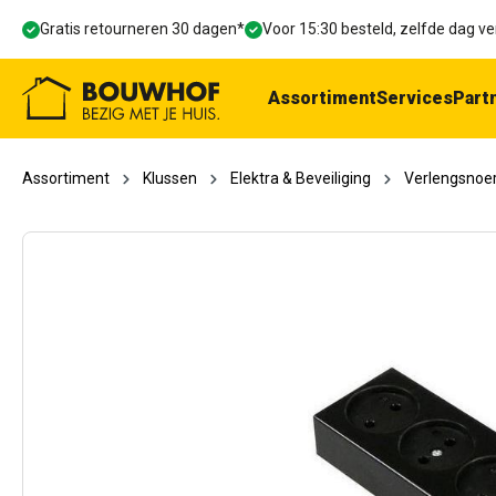
oekopdracht
Ga naar de hoofdnavigatie
Gratis retourneren 30 dagen*
Voor 15:30 besteld, zelfde dag 
Assortiment
Services
Part
Assortiment
Klussen
Elektra & Beveiliging
Verlengsnoe