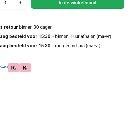
ucthoeveelheid: Voer de gewenste hoeveel
+
In de winkelmand
is retour
binnen 30 dagen
aag besteld voor 15:30
= binnen 1 uur afhalen (ma-vr)
aag besteld voor 15:30
= morgen in huis (ma-vr)